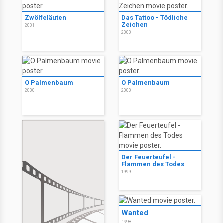
Zwölfeläuten
Das Tattoo - Tödliche
Zeichen
2001
2000
O Palmenbaum
O Palmenbaum
2000
2000
Der Feuerteufel -
Flammen des Todes
1999
Wanted
1998