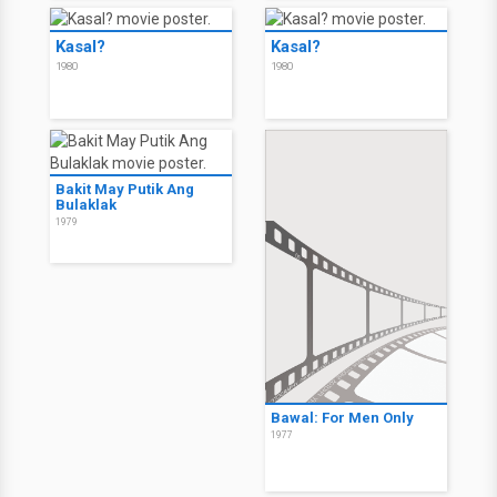
Kasal?
Kasal?
1980
1980
Bakit May Putik Ang
Bulaklak
1979
Bawal: For Men Only
1977