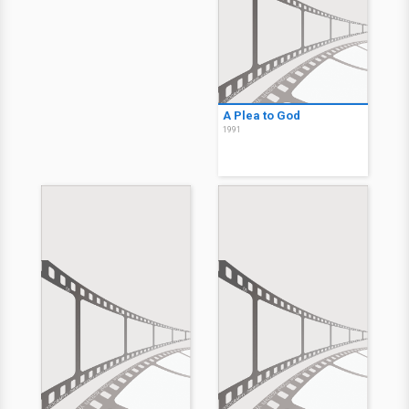
A Plea to God
1991