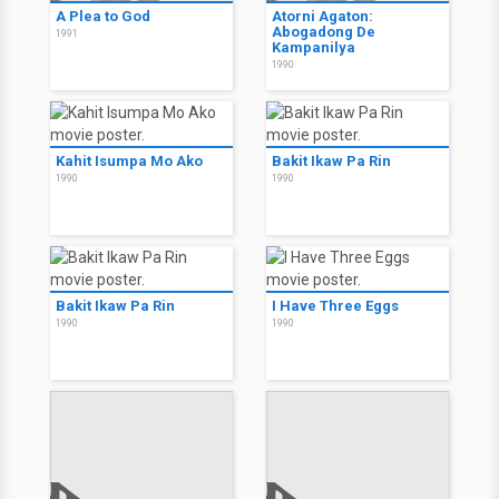
A Plea to God
Atorni Agaton:
Abogadong De
1991
Kampanilya
1990
Kahit Isumpa Mo Ako
Bakit Ikaw Pa Rin
1990
1990
Bakit Ikaw Pa Rin
I Have Three Eggs
1990
1990