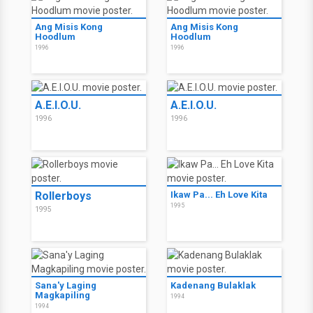
Ang Misis Kong
Ang Misis Kong
Hoodlum
Hoodlum
1996
1996
A.E.I.O.U.
A.E.I.O.U.
1996
1996
Rollerboys
Ikaw Pa... Eh Love Kita
1995
1995
Sana'y Laging
Kadenang Bulaklak
Magkapiling
1994
1994