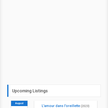
Upcoming Listings
August
L'amour dans l'oreillette
(2023)