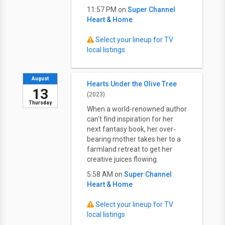
11:57 PM on
Super Channel
Heart & Home
Select your lineup for TV
local listings
August
Hearts Under the Olive Tree
13
(2023)
Thursday
When a world-renowned author
can't find inspiration for her
next fantasy book, her over-
bearing mother takes her to a
farmland retreat to get her
creative juices flowing.
5:58 AM on
Super Channel
Heart & Home
Select your lineup for TV
local listings