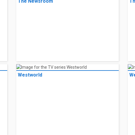
The Newsroom
T
Westworld
We