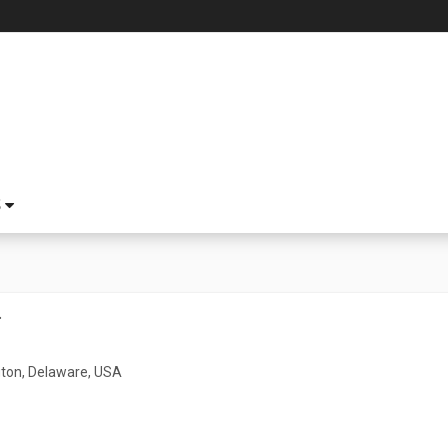
S
.
ton, Delaware, USA