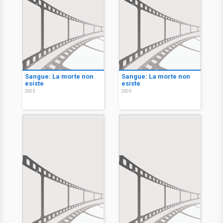
Sangue: La morte non
Sangue: La morte non
esiste
esiste
2005
2005