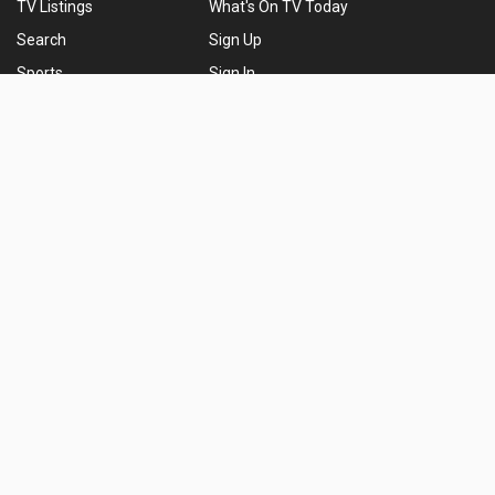
TV Listings
What's On TV Today
Search
Sign Up
Sports
Sign In
Movies
Contact Us
Choose Your TV Provider
ABOUT TV PASSPORT
TV Passport is a community for TV lovers. We provide users with
their local TV listings, entertainment news and television
highlights!
A
TV Media Inc.
property
FOLLOW US
© 2026 TV Passport
Sitemap
Privacy Policy
Terms of Service