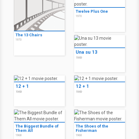
Twelve Plus One
1970
The 13 Chairs
1970
Una su 13
1969
12 + 1
12 + 1
1969
1969
The Biggest Bundle of
The Shoes of the
Them All
Fisherman
1968
1968