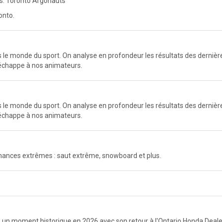
s. Toronto Argonauts
onto.
e monde du sport. On analyse en profondeur les résultats des dernières
n'échappe à nos animateurs.
e monde du sport. On analyse en profondeur les résultats des dernières
n'échappe à nos animateurs.
mances extrêmes : saut extrême, snowboard et plus.
un moment historique en 2026 avec son retour à l'Ontario Honda Dealer