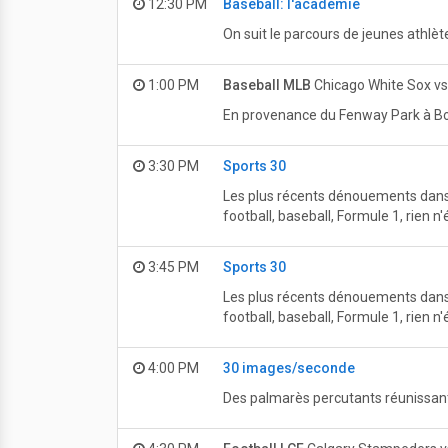
12:30 PM
Baseball: l'académie
On suit le parcours de jeunes athlèt
1:00 PM
Baseball MLB
Chicago White Sox vs
En provenance du Fenway Park à Bo
3:30 PM
Sports 30
Les plus récents dénouements dans l
football, baseball, Formule 1, rien 
3:45 PM
Sports 30
Les plus récents dénouements dans l
football, baseball, Formule 1, rien 
4:00 PM
30 images/seconde
Des palmarès percutants réunissan