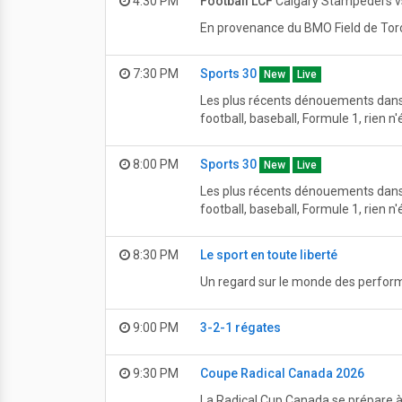
4:30 PM
Football LCF
Calgary Stampeders v
En provenance du BMO Field de Tor
7:30 PM
Sports 30
New
Live
Les plus récents dénouements dans l
football, baseball, Formule 1, rien 
8:00 PM
Sports 30
New
Live
Les plus récents dénouements dans l
football, baseball, Formule 1, rien 
8:30 PM
Le sport en toute liberté
Un regard sur le monde des perfor
9:00 PM
3-2-1 régates
9:30 PM
Coupe Radical Canada 2026
La Radical Cup Canada se prépare à 