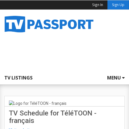
Sign In
Sign Up
TV LISTINGS
MENU
TV Schedule for TéléTOON -
français