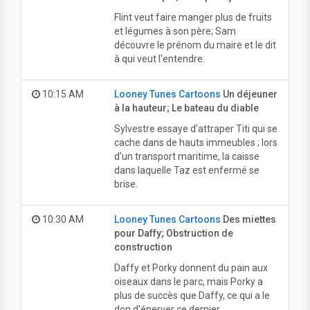
Flint veut faire manger plus de fruits
et légumes à son père; Sam
découvre le prénom du maire et le dit
à qui veut l'entendre.
10:15 AM
Looney Tunes Cartoons
Un déjeuner
à la hauteur; Le bateau du diable
Sylvestre essaye d'attraper Titi qui se
cache dans de hauts immeubles ; lors
d'un transport maritime, la caisse
dans laquelle Taz est enfermé se
brise.
10:30 AM
Looney Tunes Cartoons
Des miettes
pour Daffy; Obstruction de
construction
Daffy et Porky donnent du pain aux
oiseaux dans le parc, mais Porky a
plus de succès que Daffy, ce qui a le
don d'énerver ce dernier.