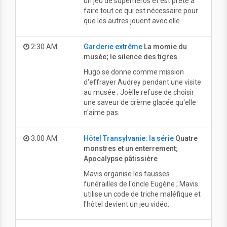
un jeu de superhéros et est prête à
faire tout ce qui est nécessaire pour
que les autres jouent avec elle.
2:30 AM
Garderie extrême
La momie du
musée; le silence des tigres
Hugo se donne comme mission
d'effrayer Audrey pendant une visite
au musée ; Joëlle refuse de choisir
une saveur de crème glacée qu'elle
n'aime pas.
3:00 AM
Hôtel Transylvanie: la série
Quatre
monstres et un enterrement;
Apocalypse pâtissière
Mavis organise les fausses
funérailles de l'oncle Eugène ; Mavis
utilise un code de triche maléfique et
l'hôtel devient un jeu vidéo.