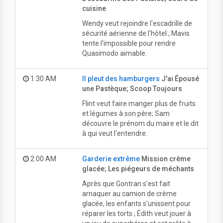
cuisine
Wendy veut rejoindre l'escadrille de
sécurité aérienne de l'hôtel ; Mavis
tente l'impossible pour rendre
Quasimodo aimable.
1:30 AM
Il pleut des hamburgers
J'ai Épousé
une Pastèque; Scoop Toujours
Flint veut faire manger plus de fruits
et légumes à son père; Sam
découvre le prénom du maire et le dit
à qui veut l'entendre.
2:00 AM
Garderie extrême
Mission crème
glacée; Les piégeurs de méchants
Après que Gontran s'est fait
arnaquer au camion de crème
glacée, les enfants s'unissent pour
réparer les torts ; Édith veut jouer à