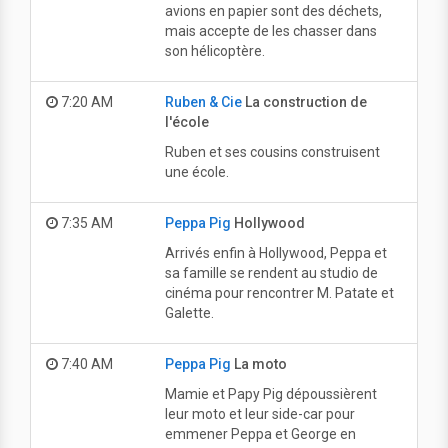
avions en papier sont des déchets,
mais accepte de les chasser dans
son hélicoptère.
7:20 AM
Ruben & Cie
La construction de
l'école
Ruben et ses cousins construisent
une école.
7:35 AM
Peppa Pig
Hollywood
Arrivés enfin à Hollywood, Peppa et
sa famille se rendent au studio de
cinéma pour rencontrer M. Patate et
Galette.
7:40 AM
Peppa Pig
La moto
Mamie et Papy Pig dépoussièrent
leur moto et leur side-car pour
emmener Peppa et George en