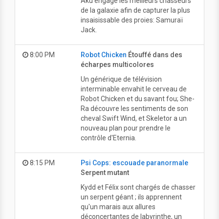
Aku engage les meilleurs chasseurs
de la galaxie afin de capturer la plus
insaisissable des proies: Samuraï
Jack.
8:00 PM
Robot Chicken
Étouffé dans des
écharpes multicolores
Un générique de télévision
interminable envahit le cerveau de
Robot Chicken et du savant fou; She-
Ra découvre les sentiments de son
cheval Swift Wind, et Skeletor a un
nouveau plan pour prendre le
contrôle d'Eternia.
8:15 PM
Psi Cops: escouade paranormale
Serpent mutant
Kydd et Félix sont chargés de chasser
un serpent géant ; ils apprennent
qu'un marais aux allures
déconcertantes de labyrinthe, un