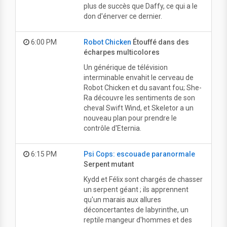
plus de succès que Daffy, ce qui a le
don d'énerver ce dernier.
6:00 PM
Robot Chicken
Étouffé dans des
écharpes multicolores
Un générique de télévision
interminable envahit le cerveau de
Robot Chicken et du savant fou; She-
Ra découvre les sentiments de son
cheval Swift Wind, et Skeletor a un
nouveau plan pour prendre le
contrôle d'Eternia.
6:15 PM
Psi Cops: escouade paranormale
Serpent mutant
Kydd et Félix sont chargés de chasser
un serpent géant ; ils apprennent
qu'un marais aux allures
déconcertantes de labyrinthe, un
reptile mangeur d'hommes et des