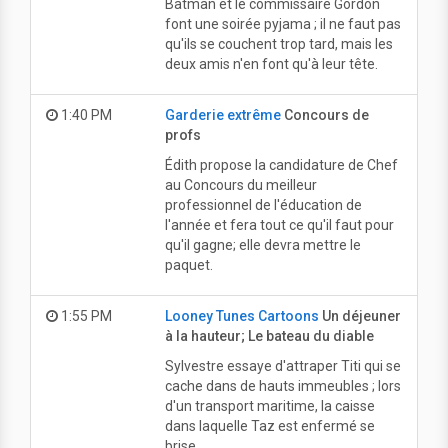
Batman et le commissaire Gordon
font une soirée pyjama ; il ne faut pas
qu'ils se couchent trop tard, mais les
deux amis n'en font qu'à leur tête.
1:40 PM
Garderie extrême
Concours de
profs
Édith propose la candidature de Chef
au Concours du meilleur
professionnel de l'éducation de
l'année et fera tout ce qu'il faut pour
qu'il gagne; elle devra mettre le
paquet.
1:55 PM
Looney Tunes Cartoons
Un déjeuner
à la hauteur; Le bateau du diable
Sylvestre essaye d'attraper Titi qui se
cache dans de hauts immeubles ; lors
d'un transport maritime, la caisse
dans laquelle Taz est enfermé se
brise.