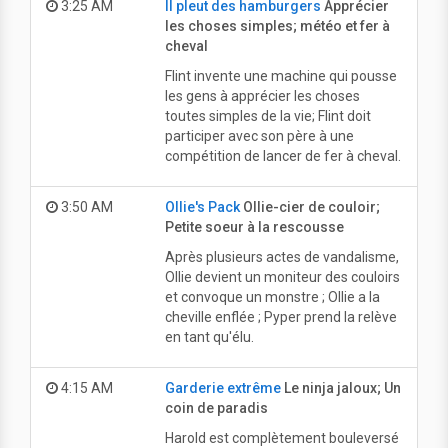
3:25 AM
Il pleut des hamburgers
Apprécier
les choses simples; météo et fer à
cheval
Flint invente une machine qui pousse
les gens à apprécier les choses
toutes simples de la vie; Flint doit
participer avec son père à une
compétition de lancer de fer à cheval.
3:50 AM
Ollie's Pack
Ollie-cier de couloir;
Petite soeur à la rescousse
Après plusieurs actes de vandalisme,
Ollie devient un moniteur des couloirs
et convoque un monstre ; Ollie a la
cheville enflée ; Pyper prend la relève
en tant qu'élu.
4:15 AM
Garderie extrême
Le ninja jaloux; Un
coin de paradis
Harold est complètement bouleversé