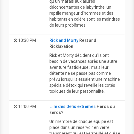
qu'un marais aux allures
déconcertantes de labyrinthe, un
reptile mangeur d'hommes et des
habitants en colère sont les moindres
de leurs problèmes.
10:30 PM
Rick and Morty
Rest and
Ricklaxation
Rick et Morty décident qu'ils ont
besoin de vacances après une autre
aventure fastidieuse ; mais leur
détente ne se passe pas comme
prévu lorsqu'ils essaient une machine
spéciale détox qui réveille les côtés
toxiques de leur personnalité.
11:00 PM
L'île des défis extrêmes
Héros ou
zéros?
Un membre de chaque équipe est
placé dans un réservoir en verre
transparent qui est verrouillé et qui se