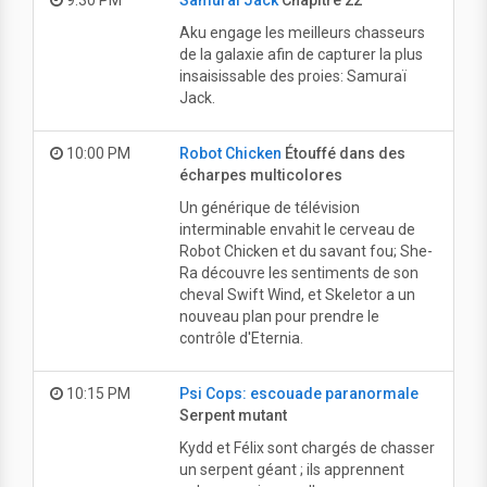
9:30 PM
Samurai Jack
Chapitre 22
Aku engage les meilleurs chasseurs
de la galaxie afin de capturer la plus
insaisissable des proies: Samuraï
Jack.
10:00 PM
Robot Chicken
Étouffé dans des
écharpes multicolores
Un générique de télévision
interminable envahit le cerveau de
Robot Chicken et du savant fou; She-
Ra découvre les sentiments de son
cheval Swift Wind, et Skeletor a un
nouveau plan pour prendre le
contrôle d'Eternia.
10:15 PM
Psi Cops: escouade paranormale
Serpent mutant
Kydd et Félix sont chargés de chasser
un serpent géant ; ils apprennent