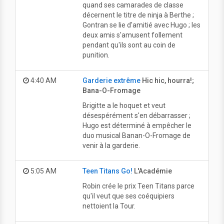
quand ses camarades de classe
décernent le titre de ninja à Berthe ;
Gontran se lie d'amitié avec Hugo ; les
deux amis s'amusent follement
pendant qu'ils sont au coin de
punition.
4:40 AM
Garderie extrême
Hic hic, hourra!;
Bana-O-Fromage
Brigitte a le hoquet et veut
désespérément s'en débarrasser ;
Hugo est déterminé à empêcher le
duo musical Banan-O-Fromage de
venir à la garderie.
5:05 AM
Teen Titans Go!
L'Académie
Robin crée le prix Teen Titans parce
qu'il veut que ses coéquipiers
nettoient la Tour.