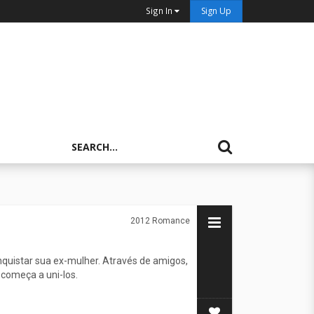
Sign In
Sign Up
2012
Romance
onquistar sua ex-mulher. Através de amigos,
 começa a uni-los.