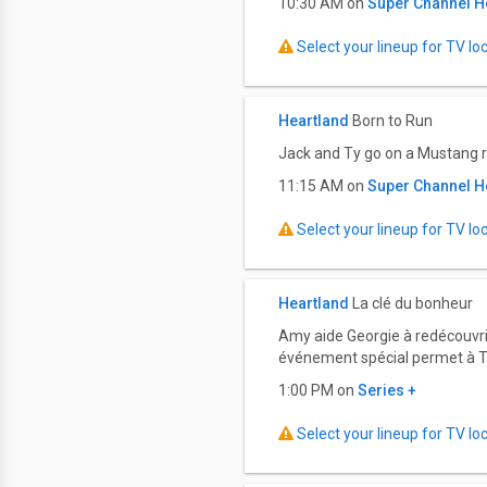
10:30 AM on
Super Channel H
Select your lineup for TV loca
Heartland
Born to Run
Jack and Ty go on a Mustang r
11:15 AM on
Super Channel H
Select your lineup for TV loca
Heartland
La clé du bonheur
Amy aide Georgie à redécouvrir 
événement spécial permet à Ti
1:00 PM on
Series +
Select your lineup for TV loca