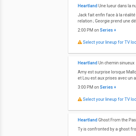
Heartland
Une lueur dans la nu
Jack fait enfin face à la réali
relation ; Georgie prend une d
2:00 PM on
Series +
Select your lineup for TV loca
Heartland
Un chemin sinueux
Amy est surprise lorsque Mallo
et Lou est aux prises avec un 
3:00 PM on
Series +
Select your lineup for TV loca
Heartland
Ghost From the Pas
Ty is confronted by a ghost fr