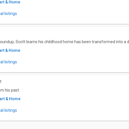
art & Home
l listings
oundup; Scott learns his childhood home has been transformed into a 
art & Home
l listings
t
om his past.
art & Home
l listings