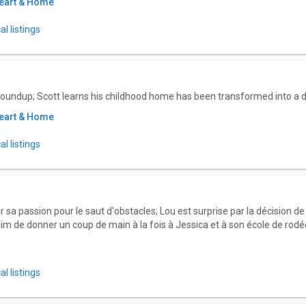
eart & Home
l listings
oundup; Scott learns his childhood home has been transformed into a 
eart & Home
l listings
sa passion pour le saut d'obstacles; Lou est surprise par la décision de 
m de donner un coup de main à la fois à Jessica et à son école de rodé
l listings