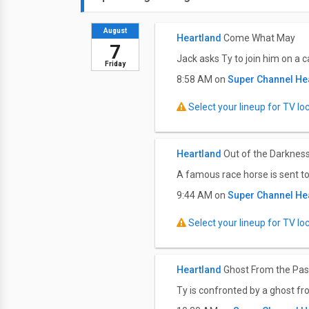
August
Heartland
Come What May
7
Jack asks Ty to join him on a c
Friday
8:58 AM on
Super Channel He
Select your lineup for TV loca
Heartland
Out of the Darknes
A famous race horse is sent to 
9:44 AM on
Super Channel He
Select your lineup for TV loca
Heartland
Ghost From the Pas
Ty is confronted by a ghost fr