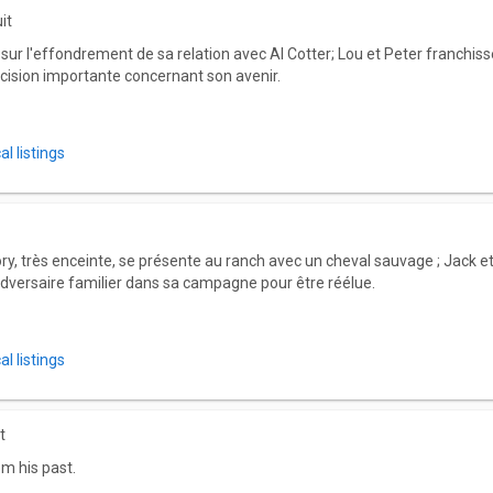
it
té sur l'effondrement de sa relation avec Al Cotter; Lou et Peter franchis
écision importante concernant son avenir.
l listings
ry, très enceinte, se présente au ranch avec un cheval sauvage ; Jack e
adversaire familier dans sa campagne pour être réélue.
l listings
t
om his past.