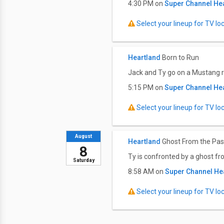
4:30 PM on
Super Channel He
Select your lineup for TV loca
Heartland
Born to Run
Jack and Ty go on a Mustang r
5:15 PM on
Super Channel He
Select your lineup for TV loca
August
Heartland
Ghost From the Pas
8
Ty is confronted by a ghost fr
Saturday
8:58 AM on
Super Channel He
Select your lineup for TV loca