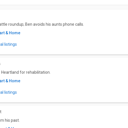
attle roundup; Ben avoids his aunts phone calls.
art & Home
l listings
s
Heartland for rehabilitation.
art & Home
l listings
t
om his past.