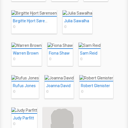
Birgitte Hjort Sørensen
Julia Sawalha
©
©
Warren Brown
Fiona Shaw
Sam Reid
©
©
©
Rufus Jones
Joanna David
Robert Glenister
©
©
©
Judy Parfitt
©