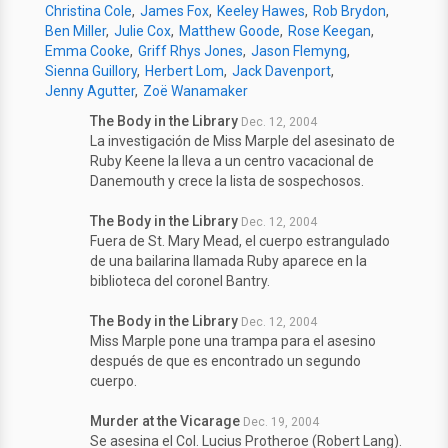
Christina Cole
James Fox
Keeley Hawes
Rob Brydon
Ben Miller
Julie Cox
Matthew Goode
Rose Keegan
Emma Cooke
Griff Rhys Jones
Jason Flemyng
Sienna Guillory
Herbert Lom
Jack Davenport
Jenny Agutter
Zoë Wanamaker
The Body in the Library
Dec. 12, 2004
La investigación de Miss Marple del asesinato de
Ruby Keene la lleva a un centro vacacional de
Danemouth y crece la lista de sospechosos.
The Body in the Library
Dec. 12, 2004
Fuera de St. Mary Mead, el cuerpo estrangulado
de una bailarina llamada Ruby aparece en la
biblioteca del coronel Bantry.
The Body in the Library
Dec. 12, 2004
Miss Marple pone una trampa para el asesino
después de que es encontrado un segundo
cuerpo.
Murder at the Vicarage
Dec. 19, 2004
Se asesina el Col. Lucius Protheroe (Robert Lang).