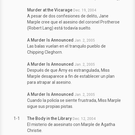
Murder at the Vicarage
Dec. 19, 2004
A pesar de dos confesiones de delito, Jane
Marple cree que el asesino del coronel Protheroe
(Robert Lang) está todavía suelto.
A Murder Is Announced
Jan. 2, 2005
Las balas vuelan en el tranquilo pueblo de
Chipping Cleghorn.
A Murder Is Announced
Jan. 2, 2005
Después de que Amy es estrangulada, Miss
Marple desaparece a fin de establecer un plan
para atrapar al asesino.
A Murder Is Announced
Jan. 2, 2005
Cuando la policía se siente frustrada, Miss Marple
sigue sus propias pistas.
1-1
The Body in the Library
Dec. 12, 2004
El misterio de asesinato con Marple de Agatha
Christie.