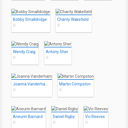
Bobby Smalldridge
Charity Wakefield
©
©
Wendy Craig
Antony Sher
©
©
Joanna Vanderham
Martin Compston
©
©
Aneurin Barnard
Daniel Rigby
Vic Reeves
©
©
©