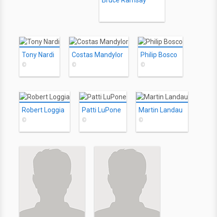
Bruce Ramsay
Tony Nardi
Costas Mandylor
Philip Bosco
©
©
©
Robert Loggia
Patti LuPone
Martin Landau
©
©
©