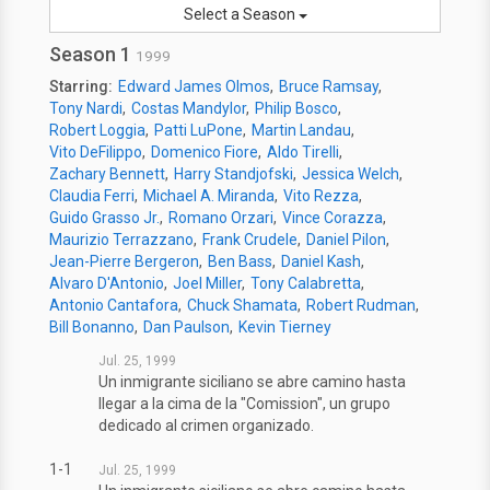
Select a Season
Season 1
1999
Starring:
Edward James Olmos
Bruce Ramsay
Tony Nardi
Costas Mandylor
Philip Bosco
Robert Loggia
Patti LuPone
Martin Landau
Vito DeFilippo
Domenico Fiore
Aldo Tirelli
Zachary Bennett
Harry Standjofski
Jessica Welch
Claudia Ferri
Michael A. Miranda
Vito Rezza
Guido Grasso Jr.
Romano Orzari
Vince Corazza
Maurizio Terrazzano
Frank Crudele
Daniel Pilon
Jean-Pierre Bergeron
Ben Bass
Daniel Kash
Alvaro D'Antonio
Joel Miller
Tony Calabretta
Antonio Cantafora
Chuck Shamata
Robert Rudman
Bill Bonanno
Dan Paulson
Kevin Tierney
Jul. 25, 1999
Un inmigrante siciliano se abre camino hasta
llegar a la cima de la "Comission", un grupo
dedicado al crimen organizado.
1-1
Jul. 25, 1999