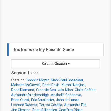
Dos locos de ley Episode Guide
Select a Season
Season 1
2011
Starring:
Breckin Meyer
Mark-Paul Gosselaar
Malcolm McDowell
Dana Davis
Kumail Nanjiani
Reed Diamond
Garcelle Beauvais-Nilon
Claire Coffee
Alexandra Breckenridge
Anabella Casanova
Brian Guest
Eric Bruskotter
John de Lancie
Leonard Roberts
Teresa Castillo
Alexandra Ella
Jim Gleason
Beau Billingslea
Geoffrey Blake