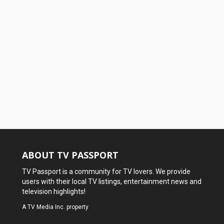
ABOUT TV PASSPORT
TV Passport is a community for TV lovers. We provide
users with their local TV listings, entertainment news and
television highlights!
A
TV Media Inc.
property