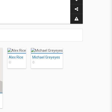
Alex Rice
Michael Greyeyes
©
©