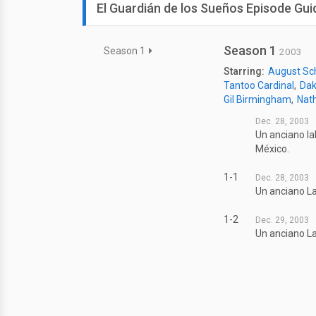
El Guardián de los Sueños Episode Gui
Season 1
Season 1
2003
Starring:
August Sc
Tantoo Cardinal
Dak
Gil Birmingham
Nath
Dec. 28, 2003
Un anciano la
México.
1-1
Dec. 28, 2003
Un anciano La
1-2
Dec. 29, 2003
Un anciano La