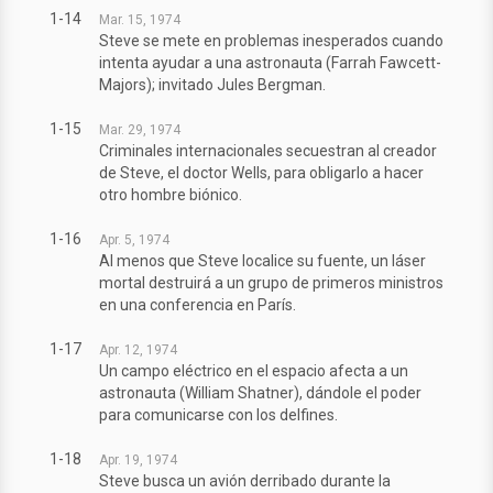
1-14
Mar. 15, 1974
Steve se mete en problemas inesperados cuando
intenta ayudar a una astronauta (Farrah Fawcett-
Majors); invitado Jules Bergman.
1-15
Mar. 29, 1974
Criminales internacionales secuestran al creador
de Steve, el doctor Wells, para obligarlo a hacer
otro hombre biónico.
1-16
Apr. 5, 1974
Al menos que Steve localice su fuente, un láser
mortal destruirá a un grupo de primeros ministros
en una conferencia en París.
1-17
Apr. 12, 1974
Un campo eléctrico en el espacio afecta a un
astronauta (William Shatner), dándole el poder
para comunicarse con los delfines.
1-18
Apr. 19, 1974
Steve busca un avión derribado durante la