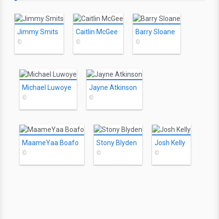
Jimmy Smits
Caitlin McGee
Barry Sloane
©
©
©
Michael Luwoye
Jayne Atkinson
©
©
MaameYaa Boafo
Stony Blyden
Josh Kelly
©
©
©