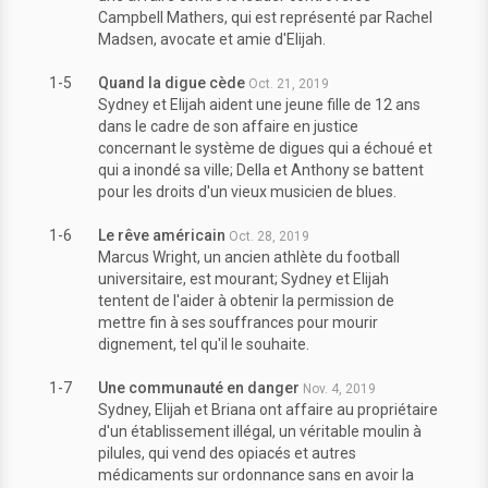
Campbell Mathers, qui est représenté par Rachel
Madsen, avocate et amie d'Elijah.
1-5
Quand la digue cède
Oct. 21, 2019
Sydney et Elijah aident une jeune fille de 12 ans
dans le cadre de son affaire en justice
concernant le système de digues qui a échoué et
qui a inondé sa ville; Della et Anthony se battent
pour les droits d'un vieux musicien de blues.
1-6
Le rêve américain
Oct. 28, 2019
Marcus Wright, un ancien athlète du football
universitaire, est mourant; Sydney et Elijah
tentent de l'aider à obtenir la permission de
mettre fin à ses souffrances pour mourir
dignement, tel qu'il le souhaite.
1-7
Une communauté en danger
Nov. 4, 2019
Sydney, Elijah et Briana ont affaire au propriétaire
d'un établissement illégal, un véritable moulin à
pilules, qui vend des opiacés et autres
médicaments sur ordonnance sans en avoir la