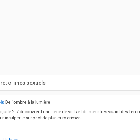
dre: crimes sexuels
els
De l'ombre à la lumière
brigade 2-7 découvrent une série de viols et de meurtres visant des femm
r inculper le suspect de plusieurs crimes.
l listings