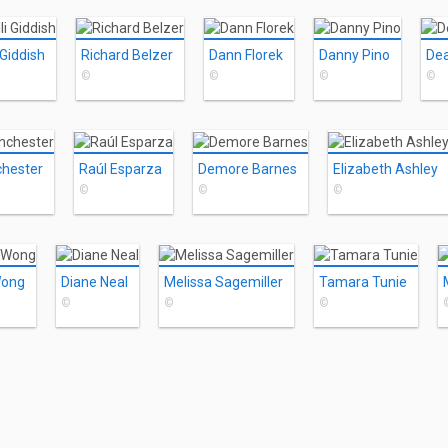
 Giddish
Richard Belzer
Dann Florek
Danny Pino
Dea
©
©
©
©
chester
Raúl Esparza
Demore Barnes
Elizabeth Ashley
©
©
©
Wong
Diane Neal
Melissa Sagemiller
Tamara Tunie
©
©
©