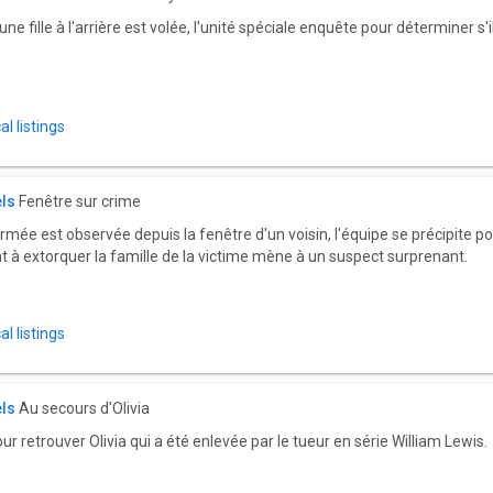
e fille à l'arrière est volée, l'unité spéciale enquête pour déterminer s'
l listings
els
Fenêtre sur crime
ée est observée depuis la fenêtre d'un voisin, l'équipe se précipite pour 
t à extorquer la famille de la victime mène à un suspect surprenant.
l listings
els
Au secours d'Olivia
ur retrouver Olivia qui a été enlevée par le tueur en série William Lewis.