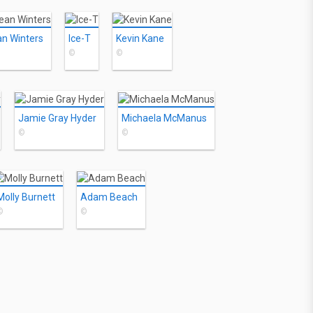
n Winters
Ice-T
Kevin Kane
©
©
Jamie Gray Hyder
Michaela McManus
©
©
Molly Burnett
Adam Beach
©
©