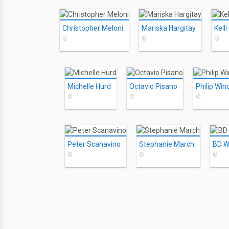
Christopher Meloni
Mariska Hargitay
Kelli
©
©
©
Michelle Hurd
Octavio Pisano
Philip Win
©
©
©
Peter Scanavino
Stephanie March
BD 
©
©
©