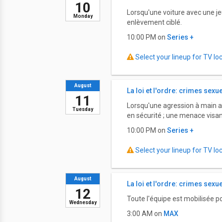
10
Lorsqu'une voiture avec une jeun
Monday
enlèvement ciblé.
10:00 PM on
Series +
Select your lineup for TV loca
August
La loi et l'ordre: crimes sexu
11
Lorsqu'une agression à main arm
Tuesday
en sécurité ; une menace visan
10:00 PM on
Series +
Select your lineup for TV loca
August
La loi et l'ordre: crimes sexu
12
Toute l'équipe est mobilisée po
Wednesday
3:00 AM on
MAX