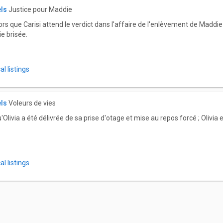
els
Justice pour Maddie
ors que Carisi attend le verdict dans l'affaire de l'enlèvement de Maddie 
ie brisée.
l listings
els
Voleurs de vies
Olivia a été délivrée de sa prise d'otage et mise au repos forcé ; Olivi
l listings