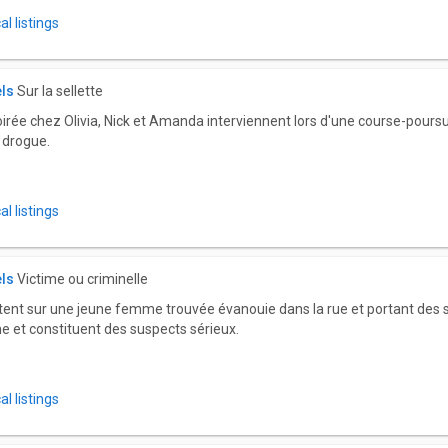
l listings
els
Sur la sellette
oirée chez Olivia, Nick et Amanda interviennent lors d'une course-poursui
e drogue.
l listings
els
Victime ou criminelle
ent sur une jeune femme trouvée évanouie dans la rue et portant des 
me et constituent des suspects sérieux.
l listings