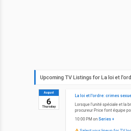
Upcoming TV Listings for La loi et l'or
August
La loi et l'ordre: crimes sexu
6
Lorsque l'unité spéciale et la 
Thursday
procureur Price font équipe pou
10:00 PM on
Series +
Select your lineup for TV loca