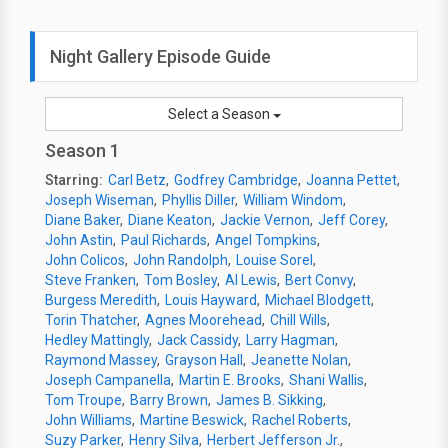
Night Gallery Episode Guide
Select a Season
Season 1
Starring:
Carl Betz
Godfrey Cambridge
Joanna Pettet
Joseph Wiseman
Phyllis Diller
William Windom
Diane Baker
Diane Keaton
Jackie Vernon
Jeff Corey
John Astin
Paul Richards
Angel Tompkins
John Colicos
John Randolph
Louise Sorel
Steve Franken
Tom Bosley
Al Lewis
Bert Convy
Burgess Meredith
Louis Hayward
Michael Blodgett
Torin Thatcher
Agnes Moorehead
Chill Wills
Hedley Mattingly
Jack Cassidy
Larry Hagman
Raymond Massey
Grayson Hall
Jeanette Nolan
Joseph Campanella
Martin E. Brooks
Shani Wallis
Tom Troupe
Barry Brown
James B. Sikking
John Williams
Martine Beswick
Rachel Roberts
Suzy Parker
Henry Silva
Herbert Jefferson Jr.