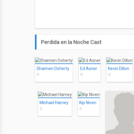
Perdida en la Noche Cast
Shannen Doherty
Ed Asner
Kevin Dillon
©
©
©
Michael Harney
Kip Niven
©
©