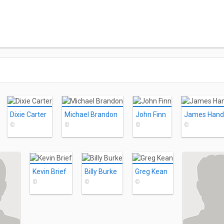
Dixie Carter
Michael Brandon
John Finn
James Hand
©
©
©
©
Kevin Brief
Billy Burke
Greg Kean
©
©
©