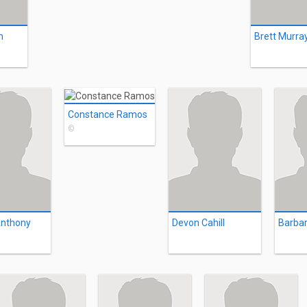
m
Brett Murra
Constance Ramos
©
nthony
Devon Cahill
Barba