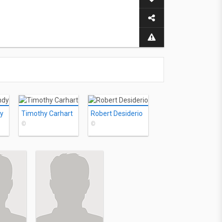
y
Timothy Carhart
Robert Desiderio
©
©