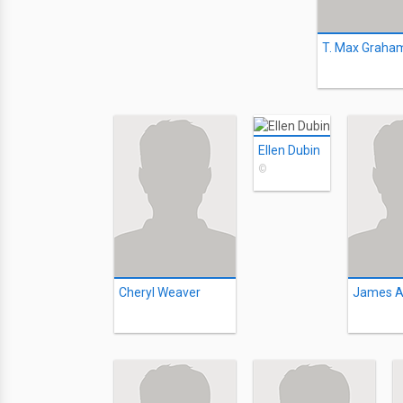
T. Max Graha
Ellen Dubin
©
Cheryl Weaver
James A