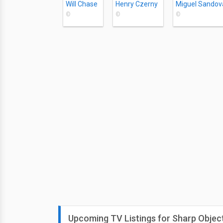
Will Chase
Henry Czerny
Miguel Sandov
©
©
©
Upcoming TV Listings for Sharp Objec