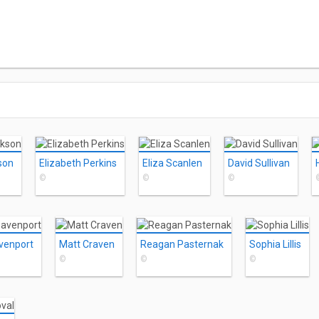
kson
Elizabeth Perkins
Eliza Scanlen
David Sullivan
©
©
©
venport
Matt Craven
Reagan Pasternak
Sophia Lillis
©
©
©