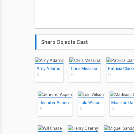
Sharp Objects Cast
Amy Adams
Chris Messina
Patricia Clar
©
©
©
Jennifer Aspen
Lulu Wilson
Madison Da
©
©
©