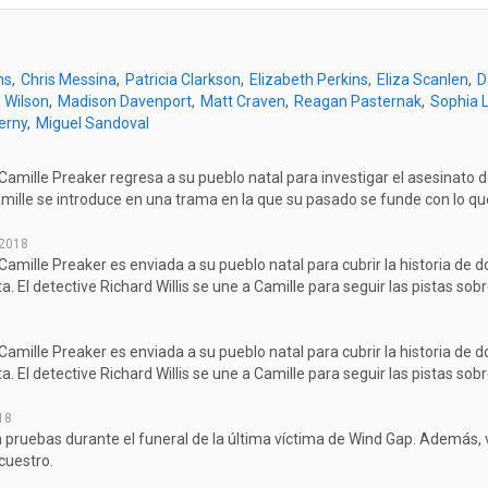
ms
Chris Messina
Patricia Clarkson
Elizabeth Perkins
Eliza Scanlen
D
u Wilson
Madison Davenport
Matt Craven
Reagan Pasternak
Sophia Li
erny
Miguel Sandoval
 Camille Preaker regresa a su pueblo natal para investigar el asesinato
mille se introduce en una trama en la que su pasado se funde con lo qu
 2018
 Camille Preaker es enviada a su pueblo natal para cubrir la historia de 
. El detective Richard Willis se une a Camille para seguir las pistas sob
 Camille Preaker es enviada a su pueblo natal para cubrir la historia de 
. El detective Richard Willis se une a Camille para seguir las pistas sob
018
 pruebas durante el funeral de la última víctima de Wind Gap. Además, v
cuestro.