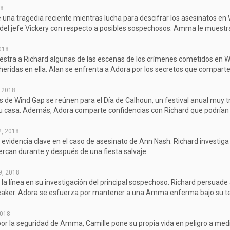
18
e una tragedia reciente mientras lucha para descifrar los asesinatos en 
del jefe Vickery con respecto a posibles sospechosos. Amma le muestra 
2018
estra a Richard algunas de las escenas de los crímenes cometidos en Wi
 heridas en ella. Alan se enfrenta a Adora por los secretos que comparte
, 2018
s de Wind Gap se reúnen para el Día de Calhoun, un festival anual muy tr
u casa. Además, Adora comparte confidencias con Richard que podrían a
2, 2018
evidencia clave en el caso de asesinato de Ann Nash. Richard investig
ercan durante y después de una fiesta salvaje.
9, 2018
 la línea en su investigación del principal sospechoso. Richard persuad
eaker. Adora se esfuerza por mantener a una Amma enferma bajo su tec
2018
r la seguridad de Amma, Camille pone su propia vida en peligro a medi