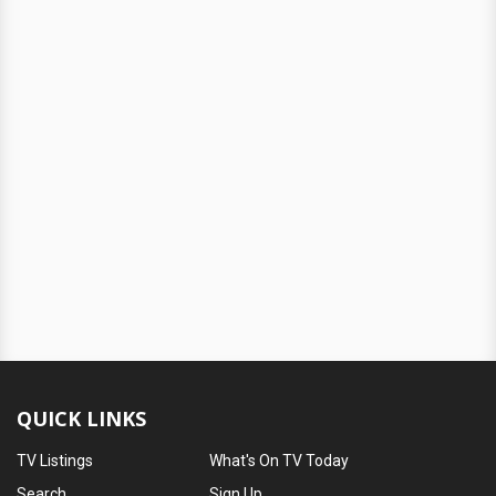
QUICK LINKS
TV Listings
What's On TV Today
Search
Sign Up