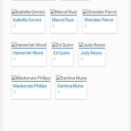
Isabella Gomez
Marcel Ruiz
Sheridan Pierce
©
©
©
Haneefah Wood
Ed Quinn
Judy Reyes
©
©
©
Mackenzie Phillips
Santina Muha
©
©